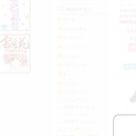
エイナス
定価(税
▼30%O
新商品
特価(税
おすすめ商品
在庫数
オナホール
数
ダッチワイフ
ローター
バイブレーター
電マ
ディルド
アナルグッズ
アナルプラグ
電動アナルプラグ
アナルパール
商品コー
エイナス
電動アナルパール
定価(税
アナル用バイブ
▼9%OF