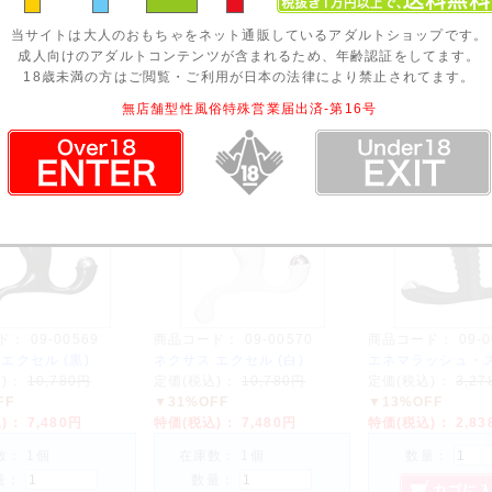
込)：
3,520円
特価(税込)：
2,948円
特価(税込)：
9,9
当サイトは大人のおもちゃをネット通販しているアダルトショップです。
数： 1個
数量：
数量：
成人向けのアダルトコンテンツが含まれるため、年齢認証をしてます。
量：
18歳未満の方はご閲覧・ご利用が日本の法律により禁止されてます。
無店舗型性風俗特殊営業届出済-第16号
ド：
09-00569
商品コード：
09-00570
商品コード：
09-
エクセル (黒)
ネクサス エクセル (白)
エネマラッシュ・
込)：
10,780円
定価(税込)：
10,780円
定価(税込)：
3,2
FF
▼31%OFF
▼13%OFF
込)：
7,480円
特価(税込)：
7,480円
特価(税込)：
2,8
数： 1個
在庫数： 1個
数量：
量：
数量：