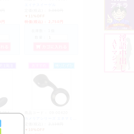
エイナスイーゲル
80円
定価(税込)：
3,080円
▼11%OFF
20円
特価(税込)：
2,750円
在庫数： 1個
数量：
01054
商品コード：
09-00420
ブラック
カメリアシリーズ エネマミニ ワンドット
780円
定価(税込)：
2,138円
▼10%OFF