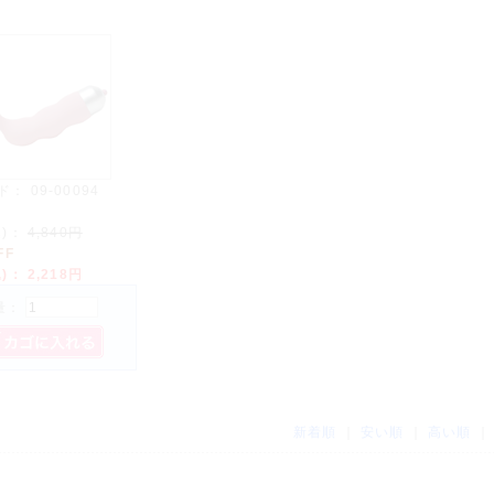
ド：
09-00094
込)：
4,840円
FF
込)：
2,218円
量：
新着順
｜
安い順
｜
高い順