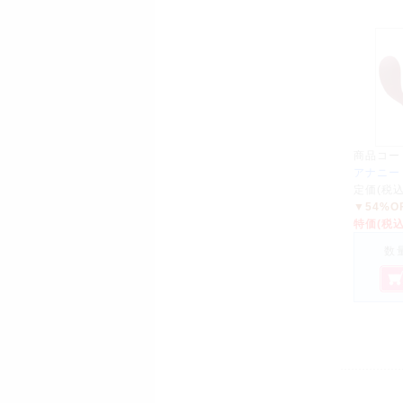
商品コー
アナニー
定価(税
▼54%O
特価(税
数