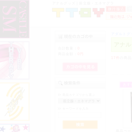
アナルグッズ | 前立腺・エネマグラ
アダルトグ
アナル
合計数量：
0
商品金額：
0円
17件
の商品
商品カテゴリから選ぶ
キーワードを入力
商品コー