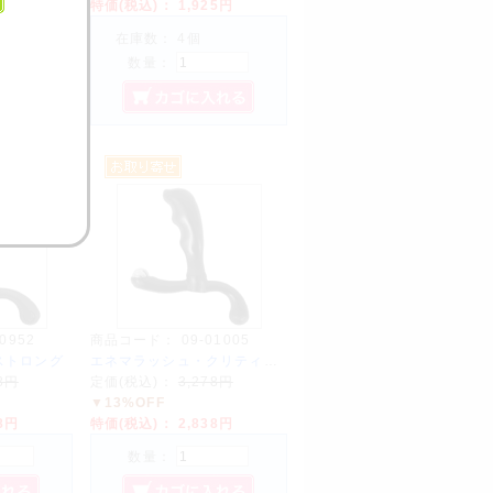
00円
特価(税込)：
1,925円
在庫数： 4個
数量：
00952
商品コード：
09-01005
ストロング
エネマラッシュ・クリティカル
78円
定価(税込)：
3,278円
▼13%OFF
38円
特価(税込)：
2,838円
数量：