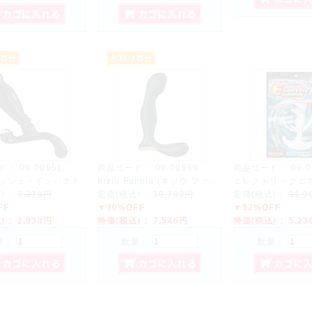
ド：
09-00951
商品コード：
09-00969
商品コード：
09-
ッシュ・インパクト
Kiziu Fannie (キジウ ファニー)
エレクトリックエネマ
込)：
3,278円
定価(税込)：
10,780円
定価(税込)：
11,
FF
▼30%OFF
▼52%OFF
込)：
2,838円
特価(税込)：
7,546円
特価(税込)：
5,2
量：
数量：
数量：