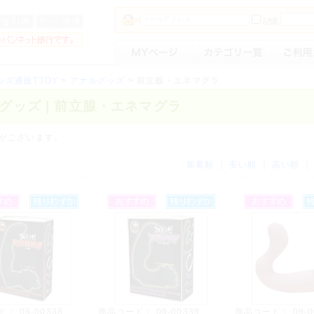
記憶
ッズ通販TTOY
>
アナルグッズ
>
前立腺・エネマグラ
グッズ | 前立腺・エネマグラ
がございます。
新着順
｜
安い順
｜
高い順
ド：
09-00338
商品コード：
09-00339
商品コード：
09-