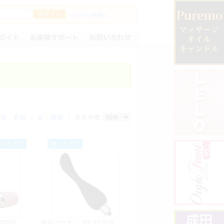
パスワード再発行
｜
名：昇順
｜
名：降順
｜ 表示件数
00095
商品コード：
09-01016