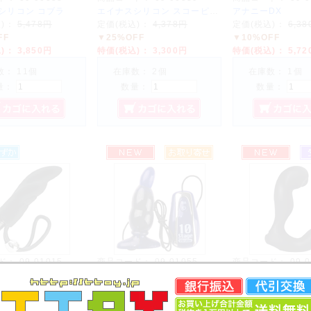
シリコン コブラ
エイナスシリコン スコーピオン
アナニーDX
込)：
5,478円
定価(税込)：
4,378円
定価(税込)：
6,3
FF
▼25%OFF
▼10%OFF
込)：
3,850円
特価(税込)：
3,300円
特価(税込)：
5,7
： 11個
在庫数： 2個
在庫数： 1個
量：
数量：
数量：
ド：
09-01015
商品コード：
09-01055
商品コード：
09-
ポラリス
バックファイアー アエナス ドラフト10
スバコム イケル 
込)：
3,850円
定価(税込)：
3,278円
定価(税込)：
10,
F
▼10%OFF
▼8%OFF