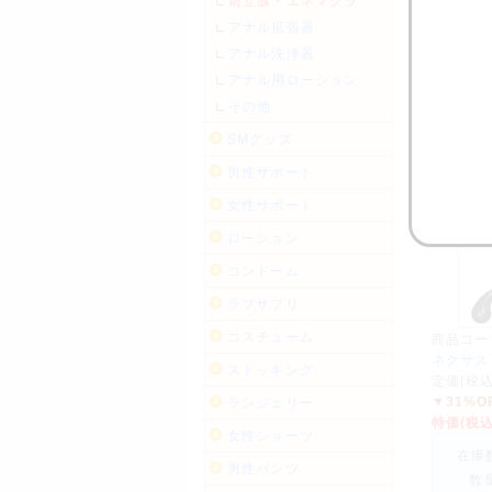
前立腺・エネマグラ
特価(税
アナル拡張器
在庫
アナル洗浄器
数
アナル用ローション
その他
SMグッズ
男性サポート
女性サポート
ローション
コンドーム
ラブサプリ
コスチューム
商品コー
ネクサス 
ストッキング
定価(税
▼31%O
ランジェリー
特価(税
女性ショーツ
在庫
男性パンツ
数