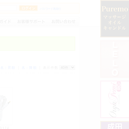
パスワード再発行
｜
名：昇順
｜
名：降順
｜ 表示件数
00174