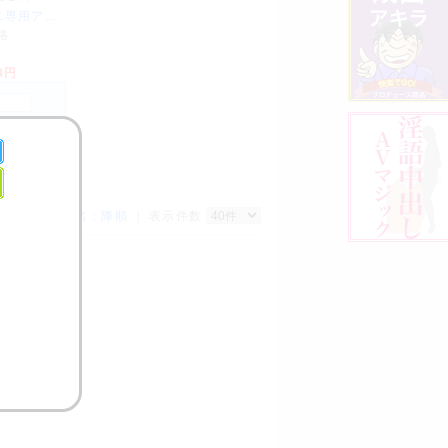
フェアリーミニミニ専用アダプター
格
78円
｜
名：昇順
｜
名：降順
｜ 表示件数