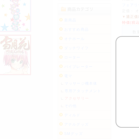
定価： 
▼適正価
新商品
特価(税
おすすめ商品
数
オナホール
ダッチワイフ
ローター
バイブレーター
電マ
マッサージ機本体
専用アタッチメント
アクセサリー
その他
ディルド
アナルグッズ
SMグッズ