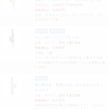
4,950円
▼10%OFF
定価(税込)：
4,455円
特価(税込)：
是非、オススメしたい、ロープライス・ハイ
クオリティです。
おすすめ
残りわずか
スレンダーバイブ (ブラック)
オープン価格
定価：
▼適正価格
4,950円
特価(税込)：
1個
在庫数：
スレンダーなラインで無理がなく奥までやみ
つき!21個のパールが大回転!ヘッドの回転が違
います!
受注発注
真☆美少女「長澤えりな」がイカされちゃっ
たバイブ
オープン価格
定価：
▼適正価格
4,378円
特価(税込)：
AV制作のプロが選んだ超絶バイブ!「この玉が