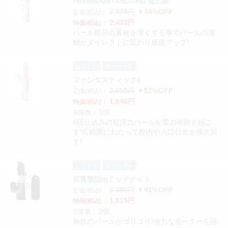
PREMIUMSTANDARD 兎の舞
4,378円
▼44%OFF
定価(税込)：
2,433円
特価(税込)：
パール部分の素材を薄くする事でパールの感
触がダイレクトに伝わり感度アップ!
おすすめ
残りわずか
ファンタスティック6
3,850円
▼52%OFF
定価(税込)：
1,848円
特価(税込)：
1個
在庫数：
6段仕込みの超淫力パールが愛の奇跡を起こ
す!広範囲にわたって膣内や入口付近を掻き回
す!
おすすめ
残りわずか
真珠物語inミッドナイト
3,080円
▼41%OFF
定価(税込)：
1,815円
特価(税込)：
2個
在庫数：
無数のパールがゴリゴリ!強力なモーターを搭