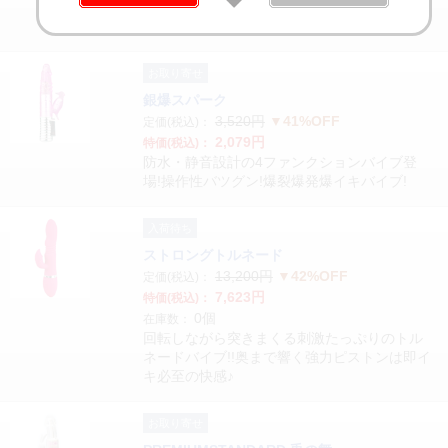
中部分に何重にも連なった竜巻型プレートを
配置!
お取り寄せ
銀爆スパーク
3,520円
▼41%OFF
定価(税込)：
2,079円
特価(税込)：
防水・静音設計の4ファンクションバイブ登
場!操作性バツグン!爆裂爆発爆イキバイブ!
入荷待ち
ストロングトルネード
13,200円
▼42%OFF
定価(税込)：
7,623円
特価(税込)：
0個
在庫数：
回転しながら突きまくる刺激たっぷりのトル
ネードバイブ!!奥まで響く強力ピストンは即イ
キ必至の快感♪
お取り寄せ