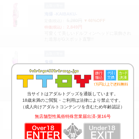
お取り寄せ
海爆 -KAIBAKU-
5,280円
▼46%OFF
定価(税込)：
2,849円
特価(税込)：
可愛くて美しいドルフィンヘッドに装飾され
た造形がGスポット直撃!!
お取り寄せ
鬼爆
6,578円
▼44%OFF
定価(税込)：
3,696円
特価(税込)：
全てを備えた史上最強の爆裂!超絶ピストン
+剛力スイング+3連パール大回転+激震サブバ
イブ搭載。
当サイトはアダルトグッズを通販しています。
18歳未満のご閲覧・ご利用は法律により禁止です。
（成人向けアダルトコンテンツを含むため年齢認証）
お取り寄せ
旋爆
無店舗型性風俗特殊営業届出済-第16号
5,478円
▼44%OFF
定価(税込)：
3,080円
特価(税込)：
スイングと振動だけじゃ物足りない!竿の真ん