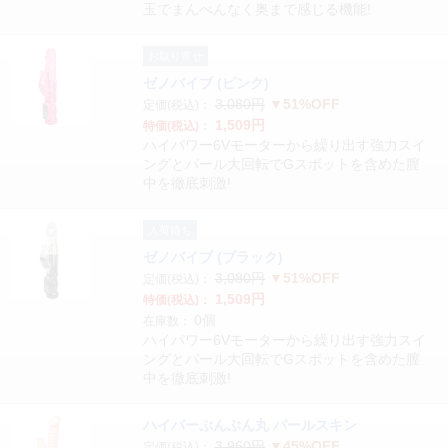
玉でまんべんなく奥まで感じる機能!
お取り寄せ
ゼノバイブ (ピンク)
3,080円
▼51%OFF
定価(税込)：
1,509円
特価(税込)：
ハイパワー6Vモーターから繰り出す強力スイ
ングとパール大回転でGスポットを含めた膣
中を徹底刺激!
入荷待ち
ゼノバイブ (ブラック)
3,080円
▼51%OFF
定価(税込)：
1,509円
特価(税込)：
0個
在庫数：
ハイパワー6Vモーターから繰り出す強力スイ
ングとパール大回転でGスポットを含めた膣
中を徹底刺激!
ハイパーぶんぶん丸 パールスキン
3,960円
▼45%OFF
定価(税込)：