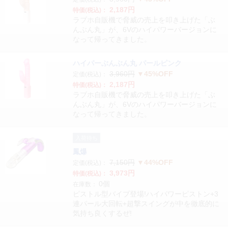
2,187円
特価(税込)：
ラブホ自販機で脅威の売上を叩き上げた「ぶ
んぶん丸」が、6Vのハイパワーバージョンに
なって帰ってきました。
ハイパーぶんぶん丸 パールピンク
3,960円
▼45%OFF
定価(税込)：
2,187円
特価(税込)：
ラブホ自販機で脅威の売上を叩き上げた「ぶ
んぶん丸」が、6Vのハイパワーバージョンに
なって帰ってきました。
入荷待ち
鳳爆
7,150円
▼44%OFF
定価(税込)：
3,973円
特価(税込)：
0個
在庫数：
ピストル型バイブ登場!ハイパワーピストン+3
連パール大回転+超撃スイングが中を徹底的に
気持ち良くするぜ!