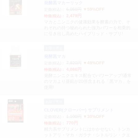
発酵黒マカーリック
6,050円
▼59%OFF
定価(税込)：
2,479円
特価(税込)：
マカとニンニクの健康効果を酵素の力で、そ
れぞれの持つ秘められた強力パワーを相乗的
に引き出し高めたハイブリッド・サプリ!
お取り寄せ
発酵黒マカ
7,920円
▼49%OFF
定価(税込)：
4,066円
特価(税込)：
発酵ニンニクエキス配合でパワーアップ!通常
のマカより亜鉛が20倍含まれる「黒マカ」を
使用!
お取り寄せ
CLOVER(クローバー) サプリメント
1,100円
▼30%OFF
定価(税込)：
770円
特価(税込)：
精力系サプリメントにはかかせない、トンカ
ットアリ・マカ・ガラナ・シトルリン・クエ