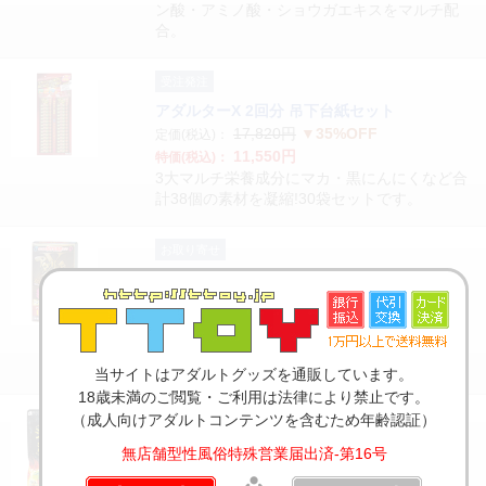
ン酸・アミノ酸・ショウガエキスをマルチ配
合。
受注発注
アダルターX 2回分 吊下台紙セット
17,820円
▼35%OFF
定価(税込)：
11,550円
特価(税込)：
3大マルチ栄養成分にマカ・黒にんにくなど合
計38個の素材を凝縮!30袋セットです。
お取り寄せ
アダルターX
オープン価格
定価：
▼適正価格
3,065円
特価(税込)：
3大マルチ栄養成分にマカ・黒にんにくなど合
計38個の素材を凝縮!男女兼用サプリ。
当サイトはアダルトグッズを通販しています。
18歳未満のご閲覧・ご利用は法律により禁止です。
（成人向けアダルトコンテンツを含むため年齢認証）
お取り寄せ
シトルリン・濃縮マカ
無店舗型性風俗特殊営業届出済-第16号
3,278円
▼30%OFF
定価(税込)：