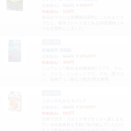
550円
▼4%OFF
定価(税込)：
528円
特価(税込)：
本品のマカには有機栽培原料にこだわるだけ
でなく、最高グレード品である20倍濃縮エキ
スを主原料としました。
お取り寄せ
絶倫無双 発砲錠
550円
▼10%OFF
定価(税込)：
495円
特価(税込)：
シュワシュワ飲める絶倫無双!!コブラ、マム
シ、クジラ、トンカットアリ、マカ、黒ウコ
ン、各種アミノ酸など配合!男女兼用。
お取り寄せ
ニホンのちから 5パック
990円
▼31%OFF
定価(税込)：
682円
特価(税込)：
日本で活力・スタミナ等で古くから親しまれ
ている伝統食材を手軽に毎日飲んでいただけ
るよう飲みやすいカプセルタイプにしまし