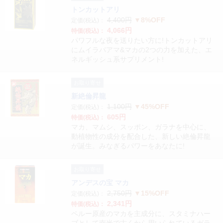
トンカットアリ
4,400円
▼8%OFF
定価(税込)：
4,066円
特価(税込)：
パワフルな夜を送りたい方に!トンカットアリ
にムイラパアマ&マカの2つの力を加えた、エ
ネルギッシュ系サプリメント!
お取り寄せ
新絶倫昇龍
1,100円
▼45%OFF
定価(税込)：
605円
特価(税込)：
マカ、マムシ、スッポン、ガラナを中心に、
動植物性の成分を配合した、新しい絶倫昇龍
が誕生。みなぎるパワーをあなたに!
お取り寄せ
アンデスの宝 マカ
2,750円
▼15%OFF
定価(税込)：
2,341円
特価(税込)：
ペルー原産のマカを主成分に、スタミナハー