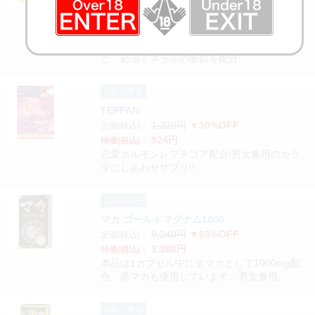
2,295円
特価(税込)：
活力サポート素材、ペルー産マカ(有機JASマ
カパウダー、マカエキス末)に、めぐりをサポ
ートするアミノ酸(シトルリン、アルギニン)
と、必須ミネラルの亜鉛を配合!
お取り寄せ
TEPPAN
1,320円
▼30%OFF
定価(税込)：
924円
特価(税込)：
恋愛ホルモンレプチコア配合!男女兼用のカラ
ダにしあわせサプリ!!
お取り寄せ
マカ ゴールドマグナム1000
9,240円
▼63%OFF
定価(税込)：
3,388円
特価(税込)：
本品は1カプセル中に生マカとして1000mg配
合、黒マカも使用しています。男女兼用。
お取り寄せ