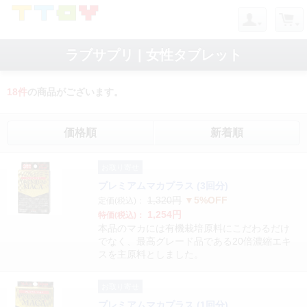
ラブサプリ | 女性タブレット
18
件
の商品がございます。
価格順
新着順
お取り寄せ
プレミアムマカプラス (3回分)
1,320円
▼5%OFF
定価(税込)：
1,254円
特価(税込)：
本品のマカには有機栽培原料にこだわるだけ
でなく、最高グレード品である20倍濃縮エキ
スを主原料としました。
お取り寄せ
プレミアムマカプラス (1回分)