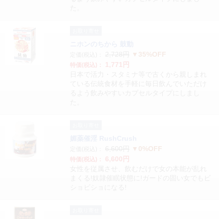
た。
お取り寄せ
ニホンのちから 鼓動
2,728円
▼35%OFF
定価(税込)：
1,771円
特価(税込)：
日本で活力・スタミナ等で古くから親しまれ
ている伝統食材を手軽に毎日飲んでいただけ
るよう飲みやすいカプセルタイプにしまし
た。
お取り寄せ
媚薬催淫 RushCrush
6,600円
▼0%OFF
定価(税込)：
6,600円
特価(税込)：
女性を従属させ、飲むだけで女の本能が乱れ
まくる!奴隷催眠状態に!ガードの固い女でもビ
ショビショになる!
お取り寄せ