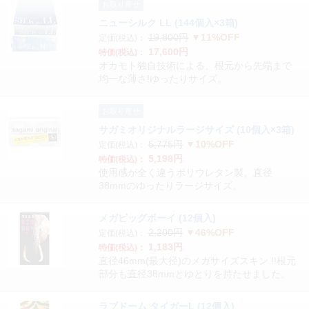
お取り寄せ
ニューシルク LL (144個入×3箱)
19,800円
▼11%OFF
定価(税込)：
17,600円
特価(税込)：
オカモト独自技術による、根元から先端まで
均一な薄さ!ゆったりサイズ。
お取り寄せ
サガミオリジナルラージサイズ (10個入×3箱)
5,775円
▼10%OFF
定価(税込)：
5,198円
特価(税込)：
使用感が全く違うポリウレタン製。直径
38mmのゆったりラージサイズ。
メガビッグボーイ (12個入)
2,200円
▼46%OFF
定価(税込)：
1,183円
特価(税込)：
直径46mm(最大径)のメガサイズスキン !!根元
部分も直径38mmとゆとりを持たせました。
ラブドーム タイガーL (12個入)