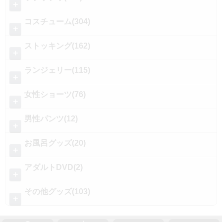
＋
コスチューム(304)
＋
ストッキング(162)
＋
ランジェリー(115)
＋
女性ショーツ(76)
＋
男性パンツ(12)
＋
お風呂グッズ(20)
＋
アダルトDVD(2)
＋
その他グッズ(103)
＋