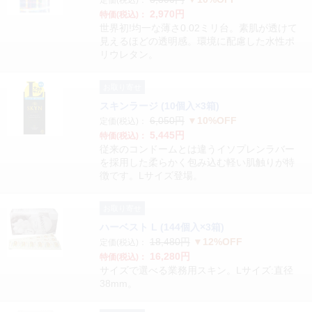
定価(税込)：
2,970円
特価(税込)：
世界初!均一な薄さ0.02ミリ台。素肌が透けて
見えるほどの透明感。環境に配慮した水性ポ
リウレタン。
お取り寄せ
スキンラージ (10個入×3箱)
6,050円
▼10%OFF
定価(税込)：
5,445円
特価(税込)：
従来のコンドームとは違うイソプレンラバー
を採用した柔らかく包み込む軽い肌触りが特
徴です。Lサイズ登場。
お取り寄せ
ハーベスト L (144個入×3箱)
18,480円
▼12%OFF
定価(税込)：
16,280円
特価(税込)：
サイズで選べる業務用スキン。Lサイズ:直径
38mm。