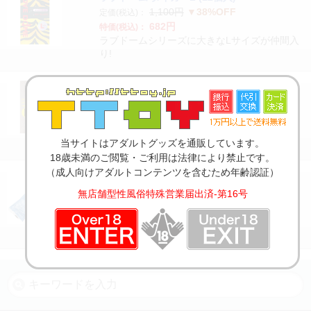
1,100円
▼38%OFF
定価(税込)：
682円
特価(税込)：
ラブドームシリーズに大きなLサイズが仲間入
り!
003 ゼロゼロスリー Lサイズ (10個入)
2,200円
▼48%OFF
定価(税込)：
1,147円
特価(税込)：
薄くてゆったり大きなLサイズ。しかも均一な
薄さ0.03ミリ台(メーカー測定)!
当サイトはアダルトグッズを通販しています。
18歳未満のご閲覧・ご利用は法律により禁止です。
（成人向けアダルトコンテンツを含むため年齢認証）
ニューシルク LL
オープン価格
定価：
▼適正価格
無店舗型性風俗特殊営業届出済-第16号
484円
特価(税込)：
オカモト独自技術による、根元から先端まで
均一な薄さ!ゆったりサイズ。