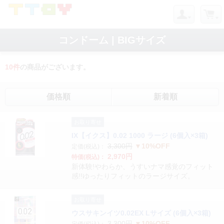
コンドーム | BIGサイズ
10
件
の商品がございます。
価格順
新着順
お取り寄せ
IX【イクス】0.02 1000 ラージ (6個入×3箱)
3,300円
▼10%OFF
定価(税込)：
2,970円
特価(税込)：
新体験!やわらか、うすいナマ感覚のフィット
感!!ゆったりフィットのラージサイズ。
お取り寄せ
ウスサキンイツ0.02EX Lサイズ (6個入×3箱)
3,300円
▼10%OFF